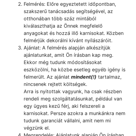
Felmérés: Előre egyeztetett időpontban,
szakszerű tanácsadás segítségével, az
otthonában több száz mintából
kiválaszthatja az Önnek megfelelő
anyagokat és hozzá illő karnisokat. Közben
felmérjük dekorálni kívánt nyílászáróit.
Ajánlat: A felmérés alapján alkészítjük
ajánlatunkat, amit Ön írásban kap meg.
Ekkor még tudunk módosításokat
eszközölni, ha közbe esetleg egyéb igény is
felmerült. Az ajánlat
mindent(!)
tartalmaz,
nincsenek rejtett költségek.
Arra is nyitottak vagyunk, ha csak részben
rendeli meg szolgáltatásunkat, például van
egy ügyes kezű férj, aki felszereli a
karnisokat. Persze azokra a munkánkra nem
tudunk garanciát vállalni, amit nem mi
végzünk el.
Megrendelés: Ajánlatunk alapján Ön írásban