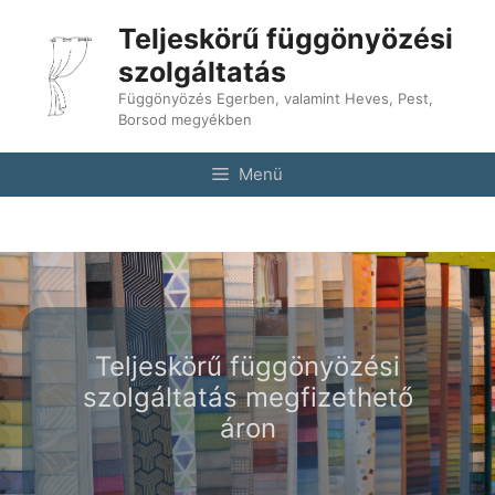
Kilépés
Teljeskörű függönyözési
a
tartalomba
szolgáltatás
Függönyözés Egerben, valamint Heves, Pest,
Borsod megyékben
Menü
Teljeskörű függönyözési
szolgáltatás megfizethető
áron